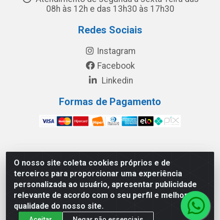
08h às 12h e das 13h30 às 17h30
Redes Sociais
Instagram
Facebook
Linkedin
Formas de Pagamento
América Latina Indústria e Comércio de Vidros LTDA -
O nosso site coleta cookies próprios e de
CNPJ 19.813.045/0001-03 - Rua Carlos Drummond de
terceiros para proporcionar uma experiência
Andrade, 151 Núcleo Industrial III – Cascavel/PR - CEP
personalizada ao usuário, apresentar publicidade
85.811-530
relevante de acordo com o seu perfil e melhorar a
qualidade do nosso site.
Aceitar
Negar não essenciais