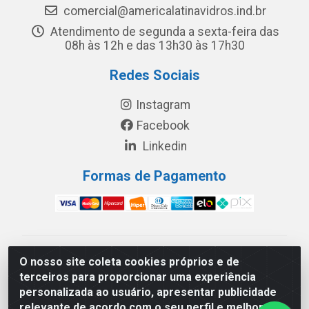
comercial@americalatinavidros.ind.br
Atendimento de segunda a sexta-feira das
08h às 12h e das 13h30 às 17h30
Redes Sociais
Instagram
Facebook
Linkedin
Formas de Pagamento
América Latina Indústria e Comércio de Vidros LTDA -
O nosso site coleta cookies próprios e de
CNPJ 19.813.045/0001-03 - Rua Carlos Drummond de
terceiros para proporcionar uma experiência
Andrade, 151 Núcleo Industrial III – Cascavel/PR - CEP
personalizada ao usuário, apresentar publicidade
85.811-530
relevante de acordo com o seu perfil e melhorar a