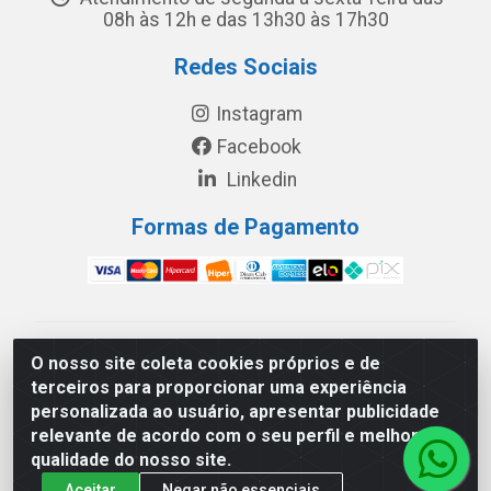
08h às 12h e das 13h30 às 17h30
Redes Sociais
Instagram
Facebook
Linkedin
Formas de Pagamento
América Latina Indústria e Comércio de Vidros LTDA -
O nosso site coleta cookies próprios e de
CNPJ 19.813.045/0001-03 - Rua Carlos Drummond de
terceiros para proporcionar uma experiência
Andrade, 151 Núcleo Industrial III – Cascavel/PR - CEP
personalizada ao usuário, apresentar publicidade
85.811-530
relevante de acordo com o seu perfil e melhorar a
qualidade do nosso site.
Aceitar
Negar não essenciais