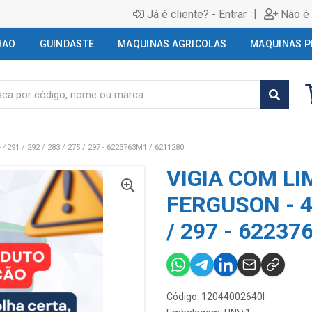
|
Já é cliente? - Entrar
Não é 
HAO
GUINDASTE
MAQUINAS AGRICOLAS
MAQUINAS P
91 / 292 / 283 / 275 / 297 - 6223763M1 / 6211280
VIGIA COM L
FERGUSON - 42
/ 297 - 62237
Código: 12044002640I