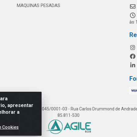
MAQUINAS PESADAS
às 
Re
Fo
para
io, apresentar
os LTDA - CNPJ 19.813.045/0001-03 - Rua Carlos Drummond de Andrade, 1
elhorar a
85.811-530
e Cookies