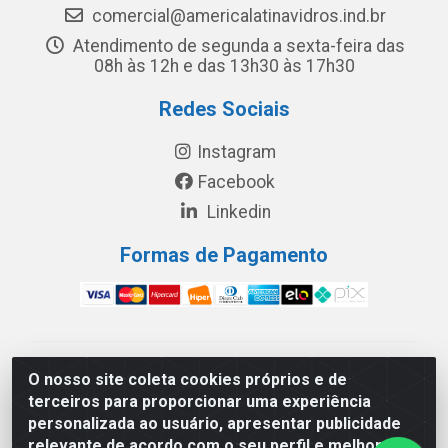
comercial@americalatinavidros.ind.br
Atendimento de segunda a sexta-feira das
08h às 12h e das 13h30 às 17h30
Redes Sociais
Instagram
Facebook
Linkedin
Formas de Pagamento
América Latina Indústria e Comércio de Vidros LTDA -
O nosso site coleta cookies próprios e de
CNPJ 19.813.045/0001-03 - Rua Carlos Drummond de
terceiros para proporcionar uma experiência
Andrade, 151 Núcleo Industrial III – Cascavel/PR - CEP
personalizada ao usuário, apresentar publicidade
85.811-530
relevante de acordo com o seu perfil e melhorar a