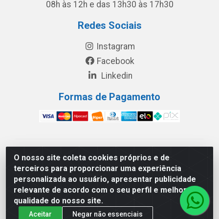
08h às 12h e das 13h30 às 17h30
Redes Sociais
Instagram
Facebook
Linkedin
Formas de Pagamento
América Latina Indústria e Comércio de Vidros LTDA -
O nosso site coleta cookies próprios e de
CNPJ 19.813.045/0001-03 - Rua Carlos Drummond de
terceiros para proporcionar uma experiência
Andrade, 151 Núcleo Industrial III – Cascavel/PR - CEP
personalizada ao usuário, apresentar publicidade
85.811-530
relevante de acordo com o seu perfil e melhorar a
qualidade do nosso site.
Aceitar
Negar não essenciais