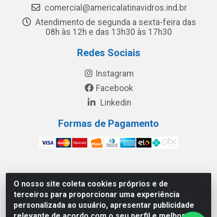
comercial@americalatinavidros.ind.br
Atendimento de segunda a sexta-feira das
08h às 12h e das 13h30 às 17h30
Redes Sociais
Instagram
Facebook
Linkedin
Formas de Pagamento
América Latina Indústria e Comércio de Vidros LTDA -
O nosso site coleta cookies próprios e de
CNPJ 19.813.045/0001-03 - Rua Carlos Drummond de
terceiros para proporcionar uma experiência
Andrade, 151 Núcleo Industrial III – Cascavel/PR - CEP
personalizada ao usuário, apresentar publicidade
85.811-530
relevante de acordo com o seu perfil e melhorar a