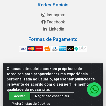
Redes Sociais
Instagram
Facebook
Linkedin
Formas de Pagamento
América Latina Indústria e Comércio de Vidros LTDA -
O nosso site coleta cookies próprios e de
CNPJ 19.813.045/0001-03 - Rua Carlos Drummond de
terceiros para proporcionar uma experiência
Andrade, 151 Núcleo Industrial III – Cascavel/PR - CEP
personalizada ao usuário, apresentar publicidade
85.811-530
relevante de acordo com o seu perfil e melhorar a
qualidade do nosso site.
Aceitar
Negar não essenciais
Preferências de Cookies