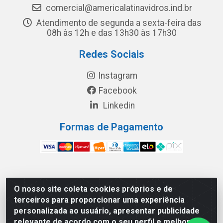
comercial@americalatinavidros.ind.br
Atendimento de segunda a sexta-feira das
08h às 12h e das 13h30 às 17h30
Redes Sociais
Instagram
Facebook
Linkedin
Formas de Pagamento
América Latina Indústria e Comércio de Vidros LTDA -
O nosso site coleta cookies próprios e de
CNPJ 19.813.045/0001-03 - Rua Carlos Drummond de
terceiros para proporcionar uma experiência
Andrade, 151 Núcleo Industrial III – Cascavel/PR - CEP
personalizada ao usuário, apresentar publicidade
85.811-530
relevante de acordo com o seu perfil e melhorar a