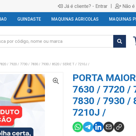
|
Já é cliente? - Entrar
Não é 
HAO
GUINDASTE
MAQUINAS AGRICOLAS
MAQUINAS P
0 / 7920 / 7730 / 7830 / 7930 / 8520 / SERIE T / 7210J /
PORTA MAIOR 
7630 / 7720 / 
7830 / 7930 / 
7210J /