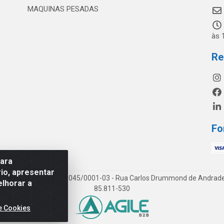
MAQUINAS PESADAS
às 
Re
Fo
para
io, apresentar
os LTDA - CNPJ 19.813.045/0001-03 - Rua Carlos Drummond de Andrade, 1
elhorar a
85.811-530
e Cookies