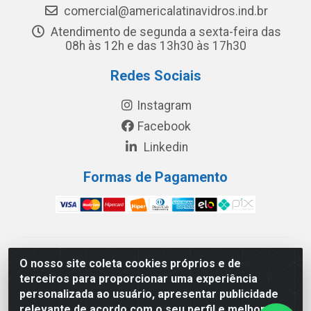
comercial@americalatinavidros.ind.br
Atendimento de segunda a sexta-feira das
08h às 12h e das 13h30 às 17h30
Redes Sociais
Instagram
Facebook
Linkedin
Formas de Pagamento
América Latina Indústria e Comércio de Vidros LTDA -
O nosso site coleta cookies próprios e de
CNPJ 19.813.045/0001-03 - Rua Carlos Drummond de
terceiros para proporcionar uma experiência
Andrade, 151 Núcleo Industrial III – Cascavel/PR - CEP
personalizada ao usuário, apresentar publicidade
85.811-530
relevante de acordo com o seu perfil e melhorar a