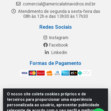
comercial@americalatinavidros.ind.br
Atendimento de segunda a sexta-feira das
08h às 12h e das 13h30 às 17h30
Redes Sociais
Instagram
Facebook
Linkedin
Formas de Pagamento
América Latina Indústria e Comércio de Vidros LTDA -
O nosso site coleta cookies próprios e de
CNPJ 19.813.045/0001-03 - Rua Carlos Drummond de
terceiros para proporcionar uma experiência
Andrade, 151 Núcleo Industrial III – Cascavel/PR - CEP
personalizada ao usuário, apresentar publicidade
85.811-530
relevante de acordo com o seu perfil e melhorar a