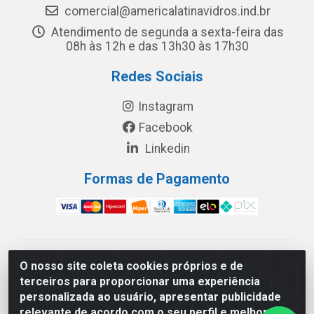
comercial@americalatinavidros.ind.br
Atendimento de segunda a sexta-feira das
08h às 12h e das 13h30 às 17h30
Redes Sociais
Instagram
Facebook
Linkedin
Formas de Pagamento
América Latina Indústria e Comércio de Vidros LTDA -
O nosso site coleta cookies próprios e de
CNPJ 19.813.045/0001-03 - Rua Carlos Drummond de
terceiros para proporcionar uma experiência
Andrade, 151 Núcleo Industrial III – Cascavel/PR - CEP
personalizada ao usuário, apresentar publicidade
85.811-530
relevante de acordo com o seu perfil e melhorar a