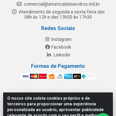
comercial@americalatinavidros.ind.br
Atendimento de segunda a sexta-feira das
08h às 12h e das 13h30 às 17h30
Redes Sociais
Instagram
Facebook
Linkedin
Formas de Pagamento
América Latina Indústria e Comércio de Vidros LTDA -
O nosso site coleta cookies próprios e de
CNPJ 19.813.045/0001-03 - Rua Carlos Drummond de
terceiros para proporcionar uma experiência
Andrade, 151 Núcleo Industrial III – Cascavel/PR - CEP
personalizada ao usuário, apresentar publicidade
85.811-530
relevante de acordo com o seu perfil e melhorar a