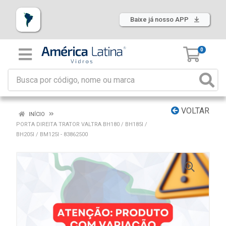
Baixe já nosso APP
0
VOLTAR
INÍCIO
PORTA DIREITA TRATOR VALTRA BH180 / BH185I /
BH205I / BM125I - 83862500