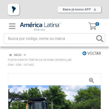
Baixe já nosso APP
0
VOLTAR
INÍCIO
PORTA DIREITA TRATOR DE ESTEIRA CATERPILLAR
D6N / D5N - 1671452