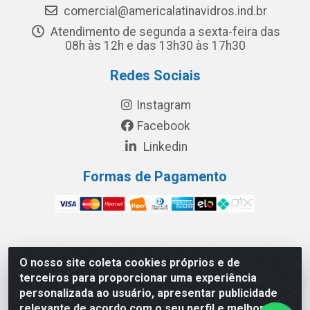
comercial@americalatinavidros.ind.br
Atendimento de segunda a sexta-feira das
08h às 12h e das 13h30 às 17h30
Redes Sociais
Instagram
Facebook
Linkedin
Formas de Pagamento
América Latina Indústria e Comércio de Vidros LTDA -
O nosso site coleta cookies próprios e de
CNPJ 19.813.045/0001-03 - Rua Carlos Drummond de
terceiros para proporcionar uma experiência
Andrade, 151 Núcleo Industrial III – Cascavel/PR - CEP
personalizada ao usuário, apresentar publicidade
85.811-530
relevante de acordo com o seu perfil e melhorar a