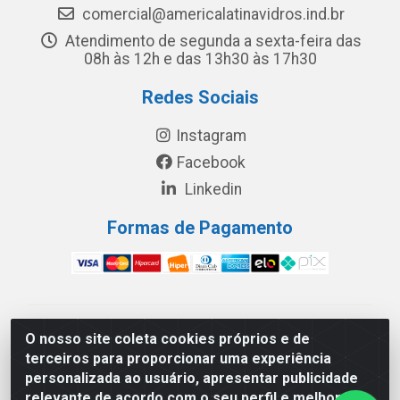
comercial@americalatinavidros.ind.br
Atendimento de segunda a sexta-feira das
08h às 12h e das 13h30 às 17h30
Redes Sociais
Instagram
Facebook
Linkedin
Formas de Pagamento
América Latina Indústria e Comércio de Vidros LTDA -
O nosso site coleta cookies próprios e de
CNPJ 19.813.045/0001-03 - Rua Carlos Drummond de
terceiros para proporcionar uma experiência
Andrade, 151 Núcleo Industrial III – Cascavel/PR - CEP
personalizada ao usuário, apresentar publicidade
85.811-530
relevante de acordo com o seu perfil e melhorar a