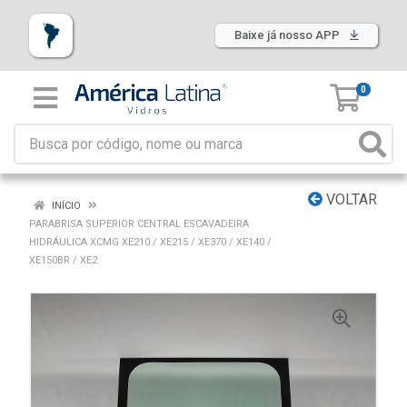
Baixe já nosso APP
0
VOLTAR
INÍCIO
PARABRISA SUPERIOR CENTRAL ESCAVADEIRA
HIDRÁULICA XCMG XE210 / XE215 / XE370 / XE140 /
XE150BR / XE2