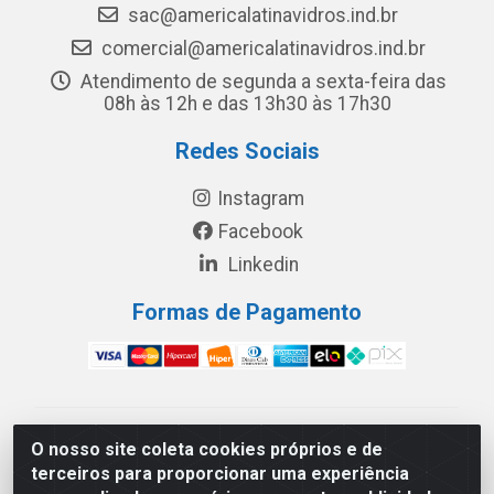
sac@americalatinavidros.ind.br
comercial@americalatinavidros.ind.br
Atendimento de segunda a sexta-feira das
08h às 12h e das 13h30 às 17h30
Redes Sociais
Instagram
Facebook
Linkedin
Formas de Pagamento
América Latina Indústria e Comércio de Vidros LTDA -
O nosso site coleta cookies próprios e de
CNPJ 19.813.045/0001-03 - Rua Carlos Drummond de
terceiros para proporcionar uma experiência
Andrade, 151 Núcleo Industrial III – Cascavel/PR - CEP