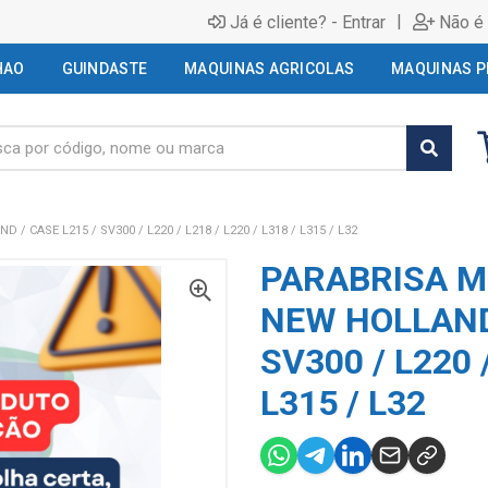
|
Já é cliente? - Entrar
Não é 
HAO
GUINDASTE
MAQUINAS AGRICOLAS
MAQUINAS P
 CASE L215 / SV300 / L220 / L218 / L220 / L318 / L315 / L32
PARABRISA M
NEW HOLLAND 
SV300 / L220 /
L315 / L32