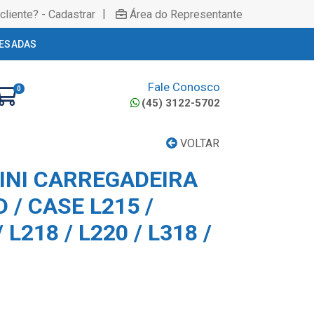
|
cliente? - Cadastrar
Área do Representante
ESADAS
Fale Conosco
0
(45) 3122-5702
VOLTAR
INI CARREGADEIRA
/ CASE L215 /
 L218 / L220 / L318 /