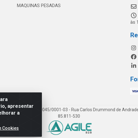
MAQUINAS PESADAS
às 
Re
Fo
para
io, apresentar
os LTDA - CNPJ 19.813.045/0001-03 - Rua Carlos Drummond de Andrade, 1
elhorar a
85.811-530
e Cookies