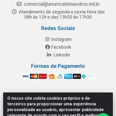
comercial@americalatinavidros.ind.br
Atendimento de segunda a sexta-feira das
08h às 12h e das 13h30 às 17h30
Redes Sociais
Instagram
Facebook
Linkedin
Formas de Pagamento
América Latina Indústria e Comércio de Vidros LTDA -
O nosso site coleta cookies próprios e de
CNPJ 19.813.045/0001-03 - Rua Carlos Drummond de
terceiros para proporcionar uma experiência
Andrade, 151 Núcleo Industrial III – Cascavel/PR - CEP
personalizada ao usuário, apresentar publicidade
85.811-530
relevante de acordo com o seu perfil e melhorar a