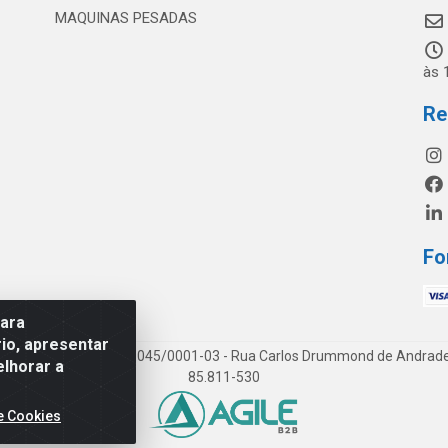
MAQUINAS PESADAS
às 
Re
Fo
para
io, apresentar
os LTDA - CNPJ 19.813.045/0001-03 - Rua Carlos Drummond de Andrade, 1
elhorar a
85.811-530
e Cookies