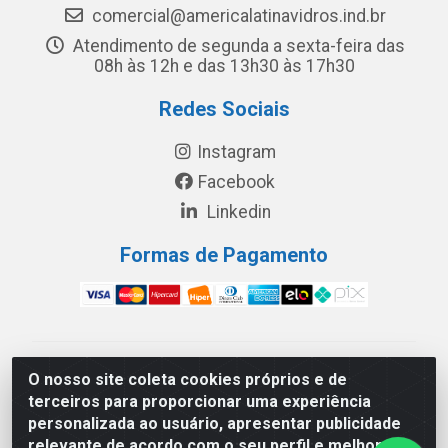
comercial@americalatinavidros.ind.br
Atendimento de segunda a sexta-feira das
08h às 12h e das 13h30 às 17h30
Redes Sociais
Instagram
Facebook
Linkedin
Formas de Pagamento
América Latina Indústria e Comércio de Vidros LTDA -
O nosso site coleta cookies próprios e de
CNPJ 19.813.045/0001-03 - Rua Carlos Drummond de
terceiros para proporcionar uma experiência
Andrade, 151 Núcleo Industrial III – Cascavel/PR - CEP
personalizada ao usuário, apresentar publicidade
85.811-530
relevante de acordo com o seu perfil e melhorar a