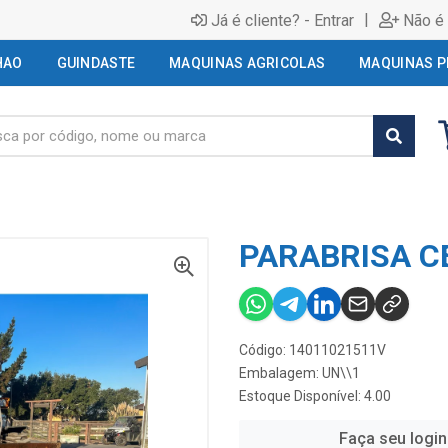
|
Já é cliente? - Entrar
Não é 
HAO
GUINDASTE
MAQUINAS AGRICOLAS
MAQUINAS P
PARABRISA C
Código: 14011021511V
Embalagem: UN\\1
Estoque Disponível: 4.00
Faça seu login