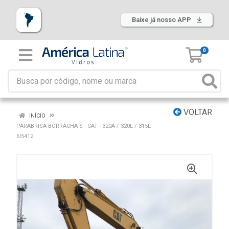
Baixe já nosso APP
0
VOLTAR
INÍCIO
PARABRISA BORRACHA S - CAT - 320A / 320L / 315L -
6I5412