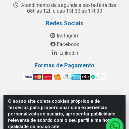
Atendimento de segunda a sexta-feira das
08h às 12h e das 13h30 às 17h30
Redes Sociais
Instagram
Facebook
Linkedin
Formas de Pagamento
América Latina Indústria e Comércio de Vidros LTDA -
O nosso site coleta cookies próprios e de
CNPJ 19.813.045/0001-03 - Rua Carlos Drummond de
terceiros para proporcionar uma experiência
Andrade, 151 Núcleo Industrial III – Cascavel/PR - CEP
personalizada ao usuário, apresentar publicidade
85.811-530
relevante de acordo com o seu perfil e melhorar a
qualidade do nosso site.