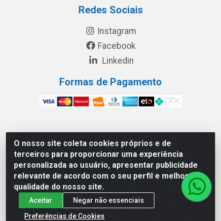
Redes Sociais
Instagram
Facebook
Linkedin
Formas de Pagamento
América Latina Indústria e Comércio de Vidros LTDA -
O nosso site coleta cookies próprios e de
CNPJ 19.813.045/0001-03 - Rua Carlos Drummond de
terceiros para proporcionar uma experiência
Andrade, 151 Núcleo Industrial III – Cascavel/PR - CEP
personalizada ao usuário, apresentar publicidade
85.811-530
relevante de acordo com o seu perfil e melhorar a
qualidade do nosso site.
Aceitar
Negar não essenciais
Preferências de Cookies