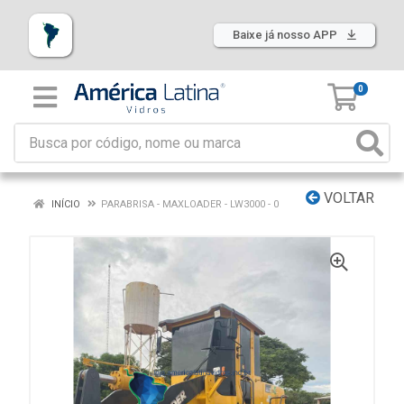
Baixe já nosso APP
0
VOLTAR
INÍCIO
PARABRISA - MAXLOADER - LW3000 - 0