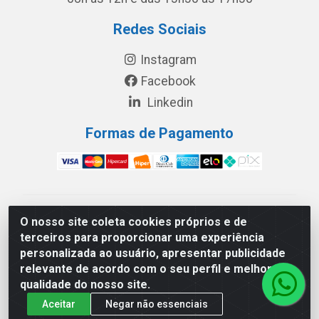
Redes Sociais
Instagram
Facebook
Linkedin
Formas de Pagamento
América Latina Indústria e Comércio de Vidros LTDA -
O nosso site coleta cookies próprios e de
CNPJ 19.813.045/0001-03 - Rua Carlos Drummond de
terceiros para proporcionar uma experiência
Andrade, 151 Núcleo Industrial III – Cascavel/PR - CEP
personalizada ao usuário, apresentar publicidade
85.811-530
relevante de acordo com o seu perfil e melhorar a
qualidade do nosso site.
Aceitar
Negar não essenciais