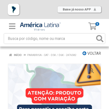
Baixe já nosso APP
0
VOLTAR
INÍCIO
PARABRISA - CAT - D5K / D6K - 2476582