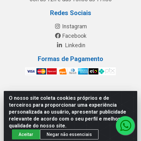
Redes Sociais
Instagram
Facebook
Linkedin
Formas de Pagamento
América Latina Indústria e Comércio de Vidros LTDA -
O nosso site coleta cookies próprios e de
CNPJ 19.813.045/0001-03 - Rua Carlos Drummond de
terceiros para proporcionar uma experiência
Andrade, 151 Núcleo Industrial III – Cascavel/PR - CEP
personalizada ao usuário, apresentar publicidade
85.811-530
relevante de acordo com o seu perfil e melhorar a
qualidade do nosso site.
Aceitar
Negar não essenciais