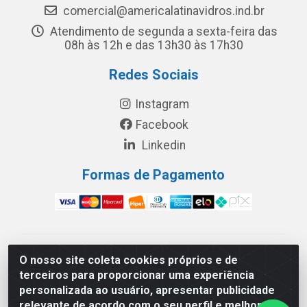
comercial@americalatinavidros.ind.br
Atendimento de segunda a sexta-feira das
08h às 12h e das 13h30 às 17h30
Redes Sociais
Instagram
Facebook
Linkedin
Formas de Pagamento
América Latina Indústria e Comércio de Vidros LTDA -
O nosso site coleta cookies próprios e de
CNPJ 19.813.045/0001-03 - Rua Carlos Drummond de
terceiros para proporcionar uma experiência
Andrade, 151 Núcleo Industrial III – Cascavel/PR - CEP
personalizada ao usuário, apresentar publicidade
85.811-530
relevante de acordo com o seu perfil e melhorar a