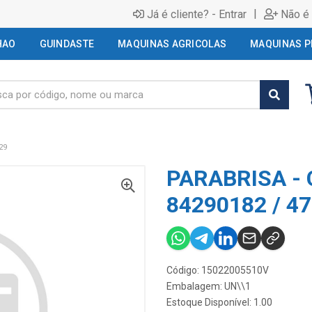
|
Já é cliente? - Entrar
Não é 
HAO
GUINDASTE
MAQUINAS AGRICOLAS
MAQUINAS P
29
PARABRISA - 
84290182 / 4
Código: 15022005510V
Embalagem: UN\\1
Estoque Disponível: 1.00