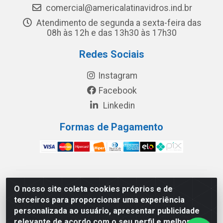
comercial@americalatinavidros.ind.br
Atendimento de segunda a sexta-feira das
08h às 12h e das 13h30 às 17h30
Redes Sociais
Instagram
Facebook
Linkedin
Formas de Pagamento
América Latina Indústria e Comércio de Vidros LTDA -
O nosso site coleta cookies próprios e de
CNPJ 19.813.045/0001-03 - Rua Carlos Drummond de
terceiros para proporcionar uma experiência
Andrade, 151 Núcleo Industrial III – Cascavel/PR - CEP
personalizada ao usuário, apresentar publicidade
85.811-530
relevante de acordo com o seu perfil e melhorar a