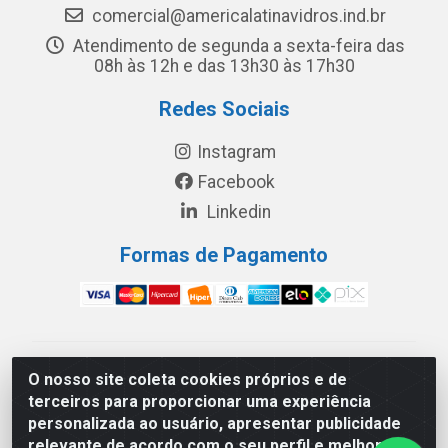
comercial@americalatinavidros.ind.br
Atendimento de segunda a sexta-feira das
08h às 12h e das 13h30 às 17h30
Redes Sociais
Instagram
Facebook
Linkedin
Formas de Pagamento
América Latina Indústria e Comércio de Vidros LTDA -
O nosso site coleta cookies próprios e de
CNPJ 19.813.045/0001-03 - Rua Carlos Drummond de
terceiros para proporcionar uma experiência
Andrade, 151 Núcleo Industrial III – Cascavel/PR - CEP
personalizada ao usuário, apresentar publicidade
85.811-530
relevante de acordo com o seu perfil e melhorar a