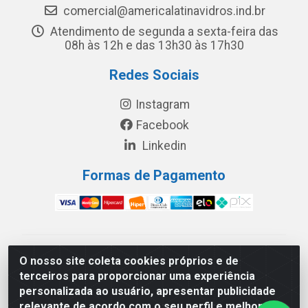
comercial@americalatinavidros.ind.br
Atendimento de segunda a sexta-feira das
08h às 12h e das 13h30 às 17h30
Redes Sociais
Instagram
Facebook
Linkedin
Formas de Pagamento
América Latina Indústria e Comércio de Vidros LTDA -
O nosso site coleta cookies próprios e de
CNPJ 19.813.045/0001-03 - Rua Carlos Drummond de
terceiros para proporcionar uma experiência
Andrade, 151 Núcleo Industrial III – Cascavel/PR - CEP
personalizada ao usuário, apresentar publicidade
85.811-530
relevante de acordo com o seu perfil e melhorar a