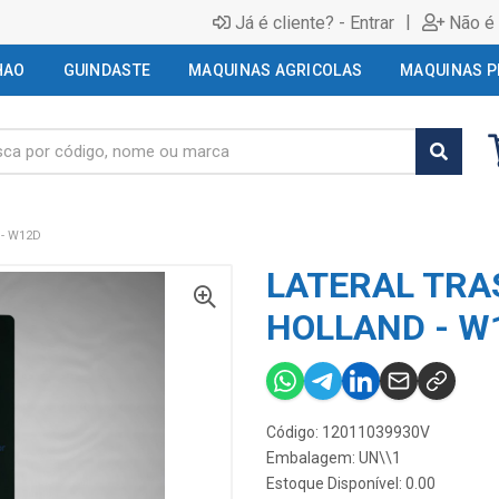
|
Já é cliente? - Entrar
Não é 
HAO
GUINDASTE
MAQUINAS AGRICOLAS
MAQUINAS P
 - W12D
LATERAL TRAS
HOLLAND - W
Código: 12011039930V
Embalagem: UN\\1
Estoque Disponível: 0.00