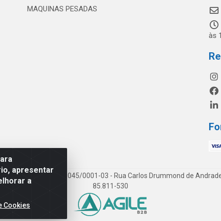
MAQUINAS PESADAS
às 
Re
Fo
para
io, apresentar
os LTDA - CNPJ 19.813.045/0001-03 - Rua Carlos Drummond de Andrade, 1
elhorar a
85.811-530
e Cookies