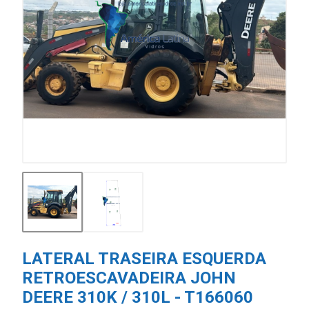
LATERAL TRASEIRA ESQUERDA
RETROESCAVADEIRA JOHN
DEERE 310K / 310L - T166060