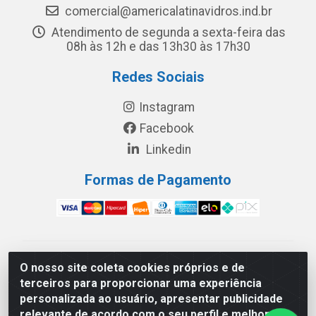
comercial@americalatinavidros.ind.br
Atendimento de segunda a sexta-feira das
08h às 12h e das 13h30 às 17h30
Redes Sociais
Instagram
Facebook
Linkedin
Formas de Pagamento
América Latina Indústria e Comércio de Vidros LTDA -
O nosso site coleta cookies próprios e de
CNPJ 19.813.045/0001-03 - Rua Carlos Drummond de
terceiros para proporcionar uma experiência
Andrade, 151 Núcleo Industrial III – Cascavel/PR - CEP
personalizada ao usuário, apresentar publicidade
85.811-530
relevante de acordo com o seu perfil e melhorar a