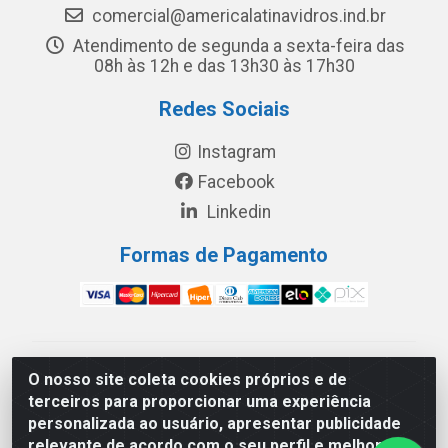
comercial@americalatinavidros.ind.br
Atendimento de segunda a sexta-feira das
08h às 12h e das 13h30 às 17h30
Redes Sociais
Instagram
Facebook
Linkedin
Formas de Pagamento
América Latina Indústria e Comércio de Vidros LTDA -
O nosso site coleta cookies próprios e de
CNPJ 19.813.045/0001-03 - Rua Carlos Drummond de
terceiros para proporcionar uma experiência
Andrade, 151 Núcleo Industrial III – Cascavel/PR - CEP
personalizada ao usuário, apresentar publicidade
85.811-530
relevante de acordo com o seu perfil e melhorar a