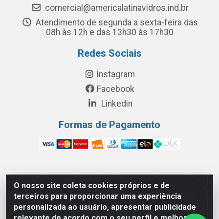
comercial@americalatinavidros.ind.br
Atendimento de segunda a sexta-feira das
08h às 12h e das 13h30 às 17h30
Redes Sociais
Instagram
Facebook
Linkedin
Formas de Pagamento
América Latina Indústria e Comércio de Vidros LTDA -
O nosso site coleta cookies próprios e de
CNPJ 19.813.045/0001-03 - Rua Carlos Drummond de
terceiros para proporcionar uma experiência
Andrade, 151 Núcleo Industrial III – Cascavel/PR - CEP
personalizada ao usuário, apresentar publicidade
85.811-530
relevante de acordo com o seu perfil e melhorar a