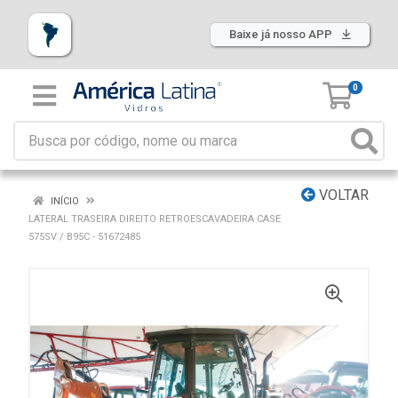
Baixe já nosso APP
0
VOLTAR
INÍCIO
LATERAL TRASEIRA DIREITO RETROESCAVADEIRA CASE
575SV / B95C - 51672485