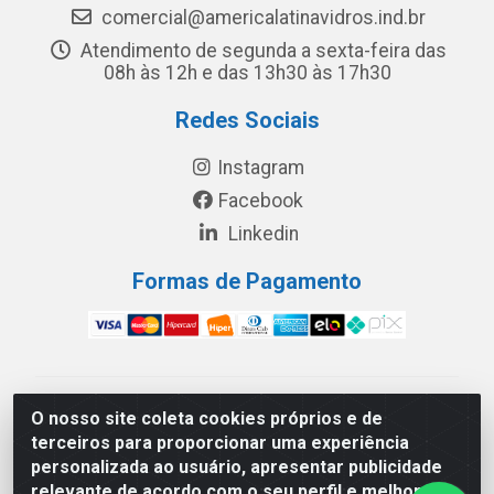
comercial@americalatinavidros.ind.br
Atendimento de segunda a sexta-feira das
08h às 12h e das 13h30 às 17h30
Redes Sociais
Instagram
Facebook
Linkedin
Formas de Pagamento
América Latina Indústria e Comércio de Vidros LTDA -
O nosso site coleta cookies próprios e de
CNPJ 19.813.045/0001-03 - Rua Carlos Drummond de
terceiros para proporcionar uma experiência
Andrade, 151 Núcleo Industrial III – Cascavel/PR - CEP
personalizada ao usuário, apresentar publicidade
85.811-530
relevante de acordo com o seu perfil e melhorar a