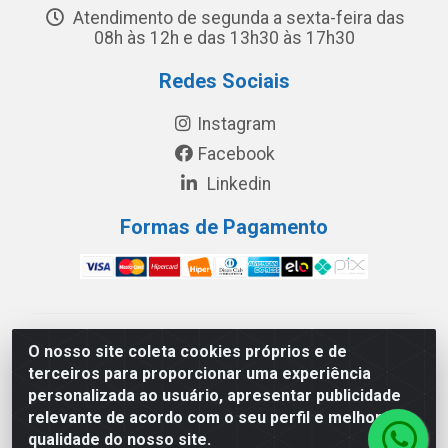
Atendimento de segunda a sexta-feira das
08h às 12h e das 13h30 às 17h30
Redes Sociais
Instagram
Facebook
Linkedin
Formas de Pagamento
América Latina Indústria e Comércio de Vidros LTDA -
O nosso site coleta cookies próprios e de
CNPJ 19.813.045/0001-03 - Rua Carlos Drummond de
terceiros para proporcionar uma experiência
Andrade, 151 Núcleo Industrial III – Cascavel/PR - CEP
personalizada ao usuário, apresentar publicidade
85.811-530
relevante de acordo com o seu perfil e melhorar a
qualidade do nosso site.