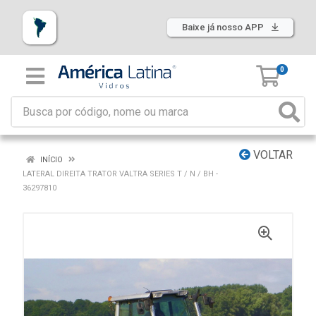
Baixe já nosso APP
0
VOLTAR
INÍCIO
LATERAL DIREITA TRATOR VALTRA SERIES T / N / BH -
36297810