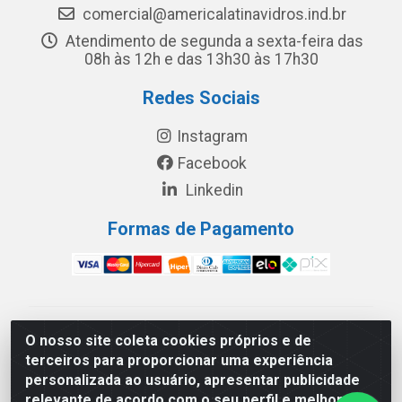
comercial@americalatinavidros.ind.br
Atendimento de segunda a sexta-feira das
08h às 12h e das 13h30 às 17h30
Redes Sociais
Instagram
Facebook
Linkedin
Formas de Pagamento
América Latina Indústria e Comércio de Vidros LTDA -
O nosso site coleta cookies próprios e de
CNPJ 19.813.045/0001-03 - Rua Carlos Drummond de
terceiros para proporcionar uma experiência
Andrade, 151 Núcleo Industrial III – Cascavel/PR - CEP
personalizada ao usuário, apresentar publicidade
85.811-530
relevante de acordo com o seu perfil e melhorar a