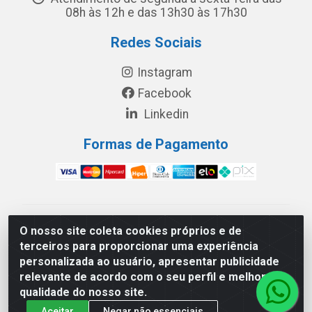
08h às 12h e das 13h30 às 17h30
Redes Sociais
Instagram
Facebook
Linkedin
Formas de Pagamento
América Latina Indústria e Comércio de Vidros LTDA -
O nosso site coleta cookies próprios e de
CNPJ 19.813.045/0001-03 - Rua Carlos Drummond de
terceiros para proporcionar uma experiência
Andrade, 151 Núcleo Industrial III – Cascavel/PR - CEP
personalizada ao usuário, apresentar publicidade
85.811-530
relevante de acordo com o seu perfil e melhorar a
qualidade do nosso site.
Aceitar
Negar não essenciais