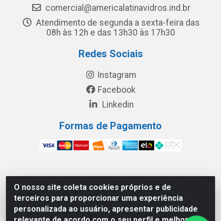
comercial@americalatinavidros.ind.br
Atendimento de segunda a sexta-feira das
08h às 12h e das 13h30 às 17h30
Redes Sociais
Instagram
Facebook
Linkedin
Formas de Pagamento
América Latina Indústria e Comércio de Vidros LTDA -
O nosso site coleta cookies próprios e de
CNPJ 19.813.045/0001-03 - Rua Carlos Drummond de
terceiros para proporcionar uma experiência
Andrade, 151 Núcleo Industrial III – Cascavel/PR - CEP
personalizada ao usuário, apresentar publicidade
85.811-530
relevante de acordo com o seu perfil e melhorar a