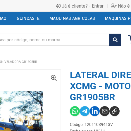
|
Já é cliente? - Entrar
Não é 
HAO
GUINDASTE
MAQUINAS AGRICOLAS
MAQUINAS P
TONIVELADORA GR1905BR
LATERAL DIRE
XCMG - MOT
GR1905BR
Código: 12011039413V