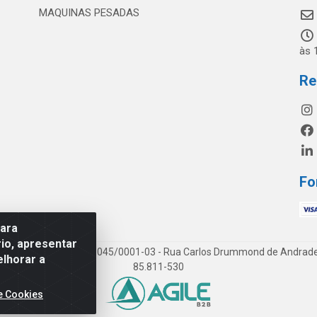
MAQUINAS PESADAS
às 
Re
Fo
para
io, apresentar
os LTDA - CNPJ 19.813.045/0001-03 - Rua Carlos Drummond de Andrade, 1
elhorar a
85.811-530
e Cookies