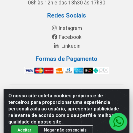
08h às 12h e das 13h30 às 17h30
Redes Sociais
Instagram
Facebook
Linkedin
Formas de Pagamento
América Latina Indústria e Comércio de Vidros LTDA -
O nosso site coleta cookies próprios e de
CNPJ 19.813.045/0001-03 - Rua Carlos Drummond de
terceiros para proporcionar uma experiência
Andrade, 151 Núcleo Industrial III – Cascavel/PR - CEP
personalizada ao usuário, apresentar publicidade
85.811-530
relevante de acordo com o seu perfil e melhorar a
qualidade do nosso site.
Aceitar
Negar não essenciais