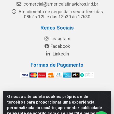
comercial@americalatinavidros.ind.br
Atendimento de segunda a sexta-feira das
08h às 12h e das 13h30 às 17h30
Redes Sociais
Instagram
Facebook
Linkedin
Formas de Pagamento
América Latina Indústria e Comércio de Vidros LTDA -
O nosso site coleta cookies próprios e de
CNPJ 19.813.045/0001-03 - Rua Carlos Drummond de
terceiros para proporcionar uma experiência
Andrade, 151 Núcleo Industrial III – Cascavel/PR - CEP
personalizada ao usuário, apresentar publicidade
85.811-530
relevante de acordo com o seu perfil e melhorar a