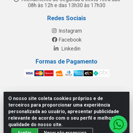
08h às 12h e das 13h30 às 17h30
Redes Sociais
Instagram
Facebook
Linkedin
Formas de Pagamento
América Latina Indústria e Comércio de Vidros LTDA -
O nosso site coleta cookies próprios e de
CNPJ 19.813.045/0001-03 - Rua Carlos Drummond de
terceiros para proporcionar uma experiência
Andrade, 151 Núcleo Industrial III – Cascavel/PR - CEP
personalizada ao usuário, apresentar publicidade
85.811-530
relevante de acordo com o seu perfil e melhorar a
qualidade do nosso site.
Aceitar
Negar não essenciais