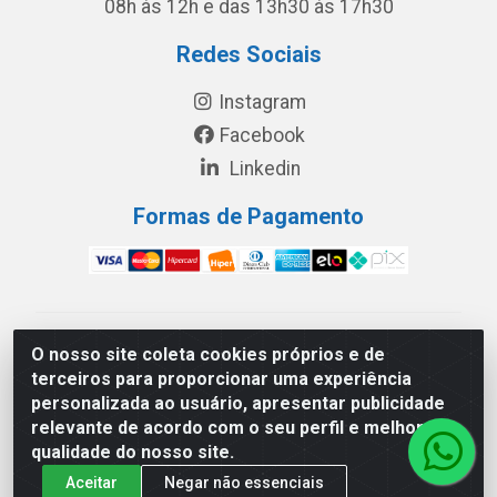
08h às 12h e das 13h30 às 17h30
Redes Sociais
Instagram
Facebook
Linkedin
Formas de Pagamento
América Latina Indústria e Comércio de Vidros LTDA -
O nosso site coleta cookies próprios e de
CNPJ 19.813.045/0001-03 - Rua Carlos Drummond de
terceiros para proporcionar uma experiência
Andrade, 151 Núcleo Industrial III – Cascavel/PR - CEP
personalizada ao usuário, apresentar publicidade
85.811-530
relevante de acordo com o seu perfil e melhorar a
qualidade do nosso site.
Aceitar
Negar não essenciais