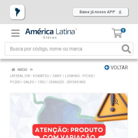
Baixe já nosso APP
0
VOLTAR
INÍCIO
LATERAL DIR - KOMATSU / SANY / LONKING - PC160 /
PC200 / GALEO / 135C / CDM6225 - 20Y5451842