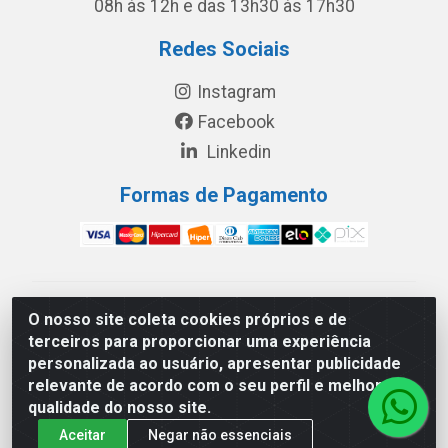
08h às 12h e das 13h30 às 17h30
Redes Sociais
Instagram
Facebook
Linkedin
Formas de Pagamento
América Latina Indústria e Comércio de Vidros LTDA -
O nosso site coleta cookies próprios e de
CNPJ 19.813.045/0001-03 - Rua Carlos Drummond de
terceiros para proporcionar uma experiência
Andrade, 151 Núcleo Industrial III – Cascavel/PR - CEP
personalizada ao usuário, apresentar publicidade
85.811-530
relevante de acordo com o seu perfil e melhorar a
qualidade do nosso site.
Aceitar
Negar não essenciais