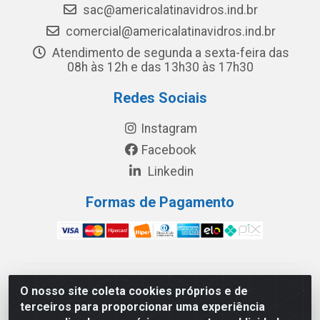
sac@americalatinavidros.ind.br
comercial@americalatinavidros.ind.br
Atendimento de segunda a sexta-feira das
08h às 12h e das 13h30 às 17h30
Redes Sociais
Instagram
Facebook
Linkedin
Formas de Pagamento
América Latina Indústria e Comércio de Vidros LTDA -
O nosso site coleta cookies próprios e de
CNPJ 19.813.045/0001-03 - Rua Carlos Drummond de
terceiros para proporcionar uma experiência
Andrade, 151 Núcleo Industrial III – Cascavel/PR - CEP