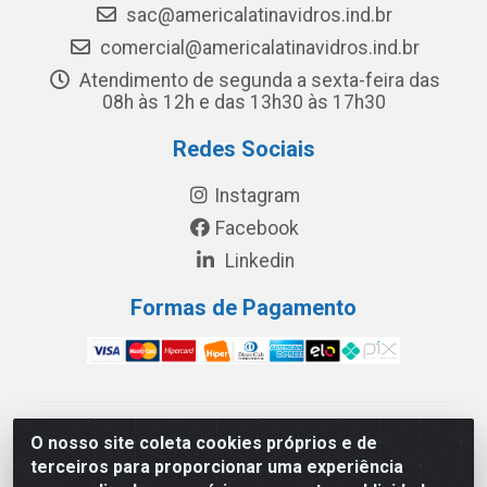
sac@americalatinavidros.ind.br
comercial@americalatinavidros.ind.br
Atendimento de segunda a sexta-feira das
08h às 12h e das 13h30 às 17h30
Redes Sociais
Instagram
Facebook
Linkedin
Formas de Pagamento
América Latina Indústria e Comércio de Vidros LTDA -
O nosso site coleta cookies próprios e de
CNPJ 19.813.045/0001-03 - Rua Carlos Drummond de
terceiros para proporcionar uma experiência
Andrade, 151 Núcleo Industrial III – Cascavel/PR - CEP