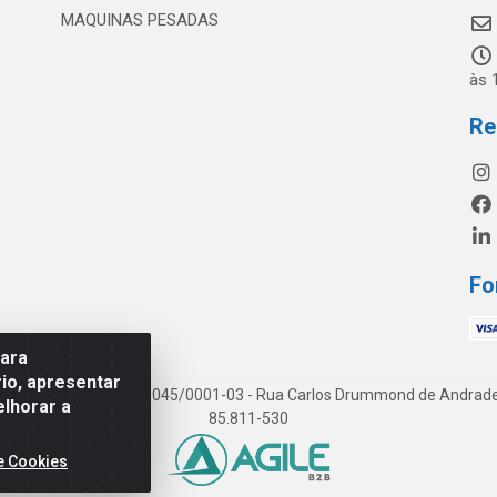
MAQUINAS PESADAS
às 
Re
Fo
para
io, apresentar
os LTDA - CNPJ 19.813.045/0001-03 - Rua Carlos Drummond de Andrade, 1
elhorar a
85.811-530
e Cookies