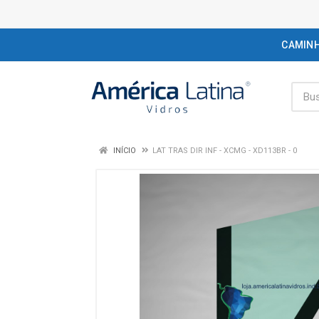
CAMIN
INÍCIO
LAT TRAS DIR INF - XCMG - XD113BR - 0